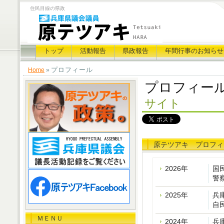
住民目線の県政
トップ
活動報告
県政報告
年間行事のお知らせ
プロフィール
Home
»
プロフィー
サイト
原テツアキ プロフィール
2026年
国
警
2025年
兵
自
ＭＥＮＵ
2024年
兵