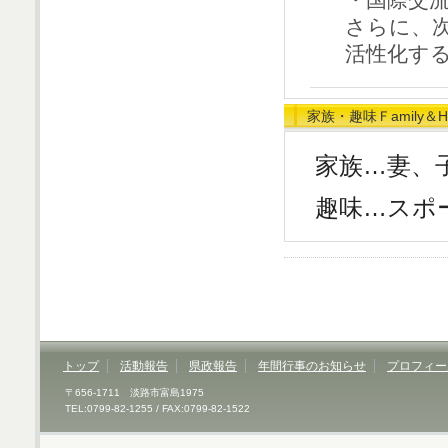
さらに、
活性化す
家族・趣味Ｆamily＆H
家族…妻、
趣味…スポ
トップ
活動報告
県政報告
年間行事のお知らせ
プロフィー
〒656-1711 淡路市富島1975
TEL:0799-82-1255 / FAX:0799-82-1522