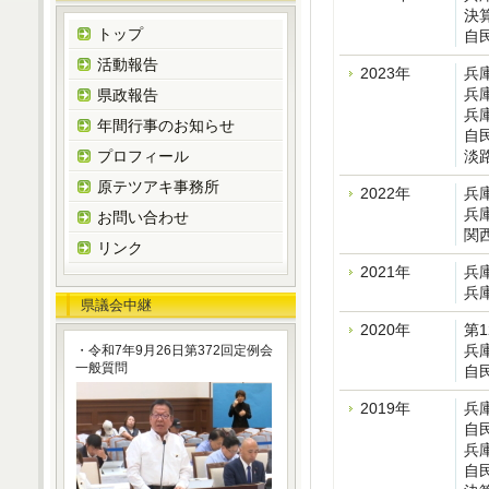
決
トップ
自
活動報告
2023年
兵
兵
県政報告
兵
年間行事のお知らせ
自
プロフィール
淡
原テツアキ事務所
2022年
兵
兵
お問い合わせ
関
リンク
2021年
兵
兵
県議会中継
2020年
第
兵
・令和7年9月26日第372回定例会
一般質問
自
2019年
兵
自
兵
自