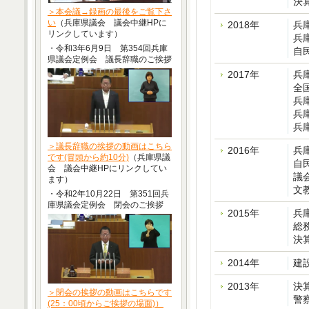
決
＞本会議→録画の最後をご覧下さ
い
（兵庫県議会 議会中継HPに
2018年
兵
リンクしています）
兵
・令和3年6月9日 第354回兵庫
自
県議会定例会 議長辞職のご挨拶
2017年
兵
全
兵
兵
兵
＞議長辞職の挨拶の動画はこちら
2016年
兵
です(冒頭から約10分)
（兵庫県議
自
会 議会中継HPにリンクしてい
議
ます）
文
・令和2年10月22日 第351回兵
庫県議会定例会 閉会のご挨拶
2015年
兵
総
決
2014年
建
2013年
決
＞閉会の挨拶の動画はこちらです
警
(25：00頃からご挨拶の場面)）