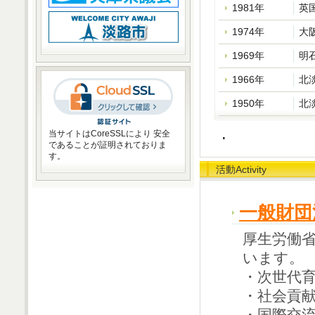
1981年
英
1974年
大
1969年
明
1966年
北
1950年
北
.
当サイトはCoreSSLにより 安全
であることが証明されておりま
す。
活動Activity
一般財団
厚生労働
います。
・次世代
・社会貢
・国際交