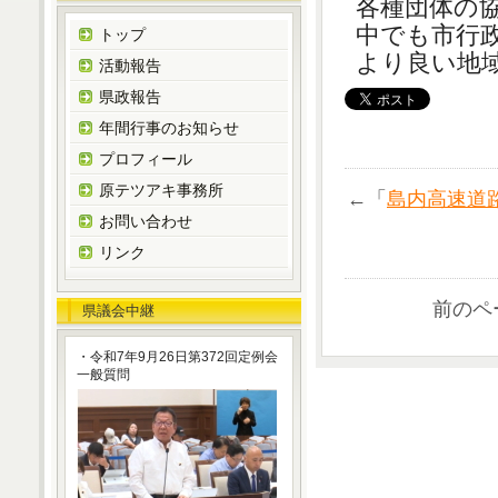
各種団体の
中でも市行
トップ
より良い地
活動報告
県政報告
年間行事のお知らせ
プロフィール
原テツアキ事務所
←「
島内高速道
お問い合わせ
リンク
前のペ
県議会中継
・令和7年9月26日第372回定例会
一般質問