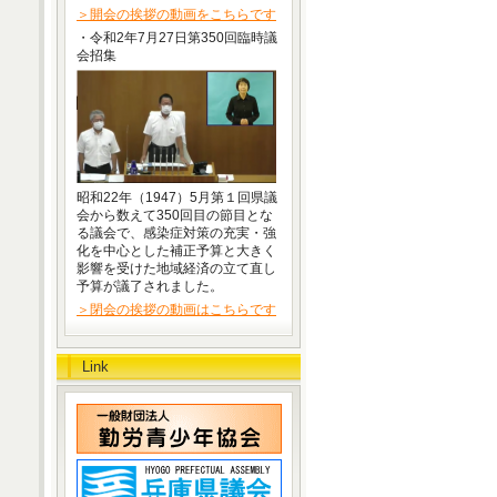
＞開会の挨拶の動画をこちらです
・令和2年7月27日第350回臨時議
会招集
昭和22年（1947）5月第１回県議
会から数えて350回目の節目とな
る議会で、感染症対策の充実・強
化を中心とした補正予算と大きく
影響を受けた地域経済の立て直し
予算が議了されました。
＞閉会の挨拶の動画はこちらです
Link