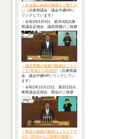
＞本会議→録画の最後をご覧下さ
い
（兵庫県議会 議会中継HPに
リンクしています）
・令和3年6月9日 第354回兵庫
県議会定例会 議長辞職のご挨拶
＞議長辞職の挨拶の動画はこちら
です(冒頭から約10分)
（兵庫県議
会 議会中継HPにリンクしてい
ます）
・令和2年10月22日 第351回兵
庫県議会定例会 閉会のご挨拶
＞閉会の挨拶の動画はこちらです
(25：00頃からご挨拶の場面)）