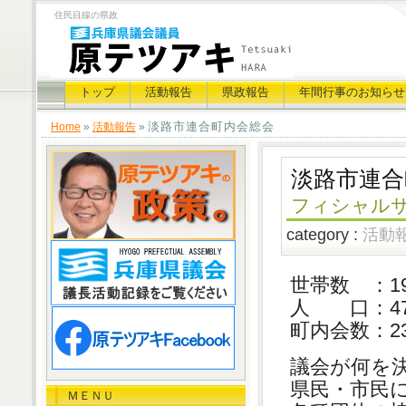
住民目線の県政
トップ
活動報告
県政報告
年間行事のお知らせ
淡路市連合町内会総会
Home
»
活動報告
»
淡路市連合
フィシャル
category :
活動
世帯数 ：19
人 口：47,
町内会数：23
議会が何を
県民・市民
ＭＥＮＵ