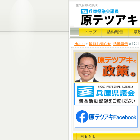
住民目線の県政
トップ
活動報告
県
IC
Home
»
最新お知らせ
,
活動報告
»
ＭＥＮＵ