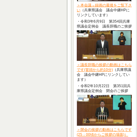
＞本会議→録画の最後をご覧下さ
い
（兵庫県議会 議会中継HPに
リンクしています）
・令和3年6月9日 第354回兵庫
県議会定例会 議長辞職のご挨拶
＞議長辞職の挨拶の動画はこちら
です(冒頭から約10分)
（兵庫県議
会 議会中継HPにリンクしてい
ます）
・令和2年10月22日 第351回兵
庫県議会定例会 閉会のご挨拶
＞閉会の挨拶の動画はこちらです
(25：00頃からご挨拶の場面)）