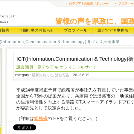
原テツアキの政策（ポリシー）
プロフィー
皆様の声を県政に、国
政報告
年間行事のお知らせ
プロフィール
原テツアキ事務所
T(Information,Communication & Technology)街づくり推進事業
ICT(Information,Communication & Techno
議会議員 原テツアキ オフィシャルサイト
category :
最新お知らせ
,
活動報告
2013.6.19
平成24年度補正予算で総務省が委託先を募集していた事業
全国から75件の提案があり、兵庫県では淡路市の「地域住
の生活利便性を向上する淡路ICTスマートアイランドプロ
が委託先として決定されました。
（詳細は
総務省
の HPをご覧ください。）