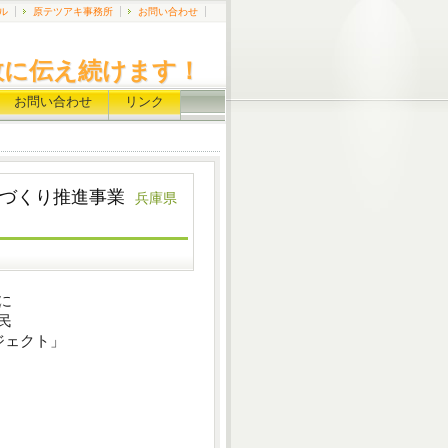
ル
原テツアキ事務所
お問い合わせ
政に伝え続けます！
お問い合わせ
リンク
logy)街づくり推進事業
兵庫県
に
民
ジェクト」