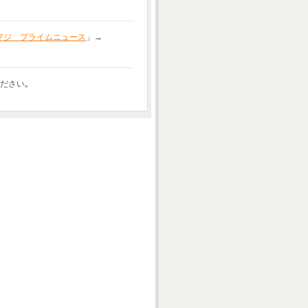
フジ プライムニュース
」→
ださい｡