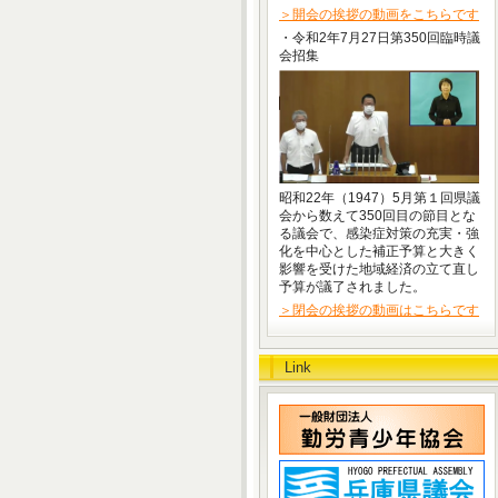
＞開会の挨拶の動画をこちらです
・令和2年7月27日第350回臨時議
会招集
昭和22年（1947）5月第１回県議
会から数えて350回目の節目とな
る議会で、感染症対策の充実・強
化を中心とした補正予算と大きく
影響を受けた地域経済の立て直し
予算が議了されました。
＞閉会の挨拶の動画はこちらです
Link