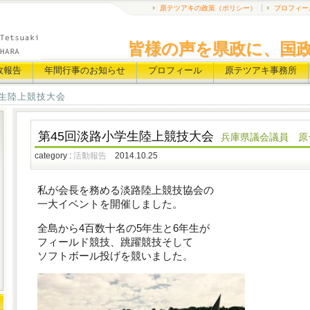
原テツアキの政策（ポリシー）
プロフィー
皆様の声を県政に、国
政報告
年間行事のお知らせ
プロフィール
原テツアキ事務所
学生陸上競技大会
第45回淡路小学生陸上競技大会
兵庫県議会議員 原
category :
活動報告
2014.10.25
私が会長を務める淡路陸上競技協会の
一大イベントを開催しました。
全島から4百数十名の5年生と6年生が
フィールド競技、跳躍競技そして
ソフトボール投げを競いました。