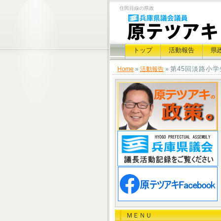
住民目線の県政
トップ
活動報告
県
第45回淡路小
Home
»
活動報告
»
ＭＥＮＵ