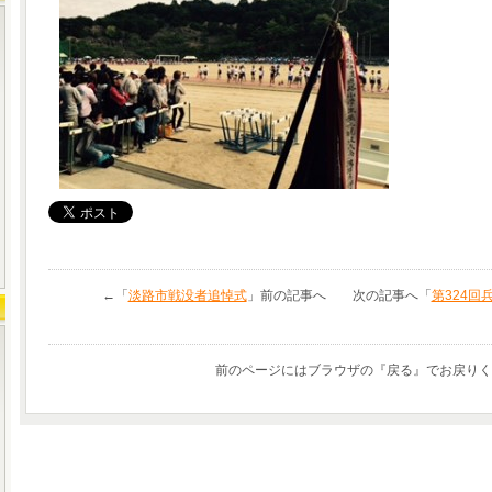
←「
淡路市戦没者追悼式
」前の記事へ 次の記事へ「
第324回
前のページにはブラウザの『戻る』でお戻りく