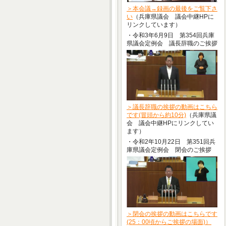
＞本会議→録画の最後をご覧下さ
い
（兵庫県議会 議会中継HPに
リンクしています）
・令和3年6月9日 第354回兵庫
県議会定例会 議長辞職のご挨拶
＞議長辞職の挨拶の動画はこちら
です(冒頭から約10分)
（兵庫県議
会 議会中継HPにリンクしてい
ます）
・令和2年10月22日 第351回兵
庫県議会定例会 閉会のご挨拶
＞閉会の挨拶の動画はこちらです
(25：00頃からご挨拶の場面)）