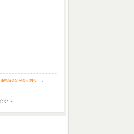
兵庫県議会定例会が閉会
」→
ださい｡