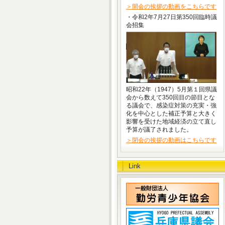
＞開会の挨拶の動画をこちらです
・令和2年7月27日第350回臨時議
会招集
昭和22年（1947）5月第１回県議
会から数えて350回目の節目とな
る議会で、感染症対策の充実・強
化を中心とした補正予算と大きく
影響を受けた地域経済の立て直し
予算が議了されました。
＞閉会の挨拶の動画はこちらです
Link