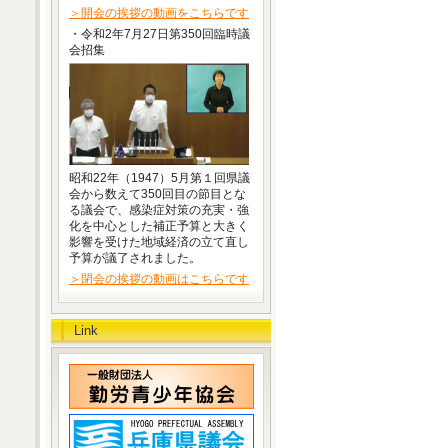
＞開会の挨拶の動画をこちらです
・令和2年7月27日第350回臨時議
会招集
昭和22年（1947）5月第１回県議
会から数えて350回目の節目とな
る議会で、感染症対策の充実・強
化を中心とした補正予算と大きく
影響を受けた地域経済の立て直し
予算が議了されました。
＞閉会の挨拶の動画はこちらです
Link