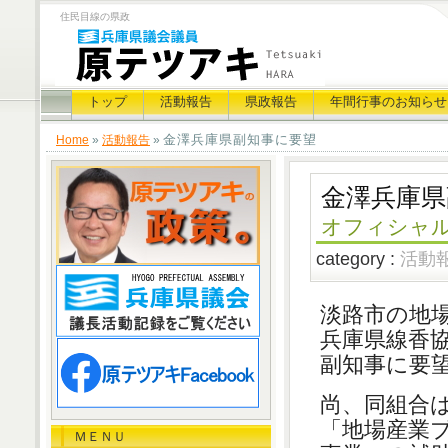
住民目線の県政
トップ
活動報告
県政報告
年間行事のお知らせ
金澤兵庫県副知事に要望
Home
»
活動報告
»
金澤兵庫県
オフィシャ
category :
活動
淡路市の地
兵庫県線香
副知事に要
尚、同組合
「地場産業
ＭＥＮＵ