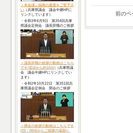
＞本会議→録画の最後をご覧下さ
い
（兵庫県議会 議会中継HPに
前のペ
リンクしています）
・令和3年6月9日 第354回兵庫
県議会定例会 議長辞職のご挨拶
＞議長辞職の挨拶の動画はこちら
です(冒頭から約10分)
（兵庫県議
会 議会中継HPにリンクしてい
ます）
・令和2年10月22日 第351回兵
庫県議会定例会 閉会のご挨拶
＞閉会の挨拶の動画はこちらです
(25：00頃からご挨拶の場面)）