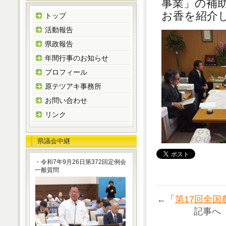
事業」の補
お香を紹介
トップ
活動報告
県政報告
年間行事のお知らせ
プロフィール
原テツアキ事務所
お問い合わせ
リンク
県議会中継
・令和7年9月26日第372回定例会
一般質問
←「
第17回全
記事へ