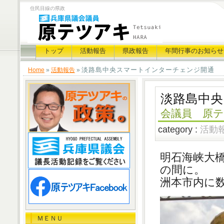
住民目線の県政
トップ
活動報告
県政報告
年間行事のお知らせ
淡路島中央スマートインターチェンジ開通
Home
»
活動報告
»
淡路島中
会議員 原テ
category :
活動
明石海峡大
の間に。
洲本市内に
ＭＥＮＵ