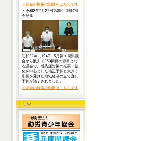
＞開会の挨拶の動画をこちらです
・令和2年7月27日第350回臨時議
会招集
昭和22年（1947）5月第１回県議
会から数えて350回目の節目とな
る議会で、感染症対策の充実・強
化を中心とした補正予算と大きく
影響を受けた地域経済の立て直し
予算が議了されました。
＞閉会の挨拶の動画はこちらです
Link