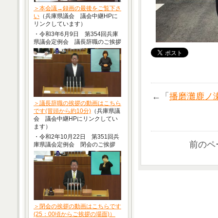
＞本会議→録画の最後をご覧下さ
い
（兵庫県議会 議会中継HPに
リンクしています）
・令和3年6月9日 第354回兵庫
県議会定例会 議長辞職のご挨拶
←「
播磨灘鹿ノ
＞議長辞職の挨拶の動画はこちら
です(冒頭から約10分)
（兵庫県議
会 議会中継HPにリンクしてい
ます）
・令和2年10月22日 第351回兵
前のペ
庫県議会定例会 閉会のご挨拶
＞閉会の挨拶の動画はこちらです
(25：00頃からご挨拶の場面)）