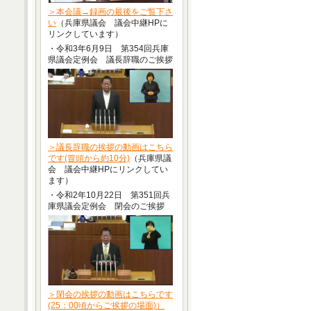
＞本会議→録画の最後をご覧下さ
い
（兵庫県議会 議会中継HPに
リンクしています）
・令和3年6月9日 第354回兵庫
県議会定例会 議長辞職のご挨拶
＞議長辞職の挨拶の動画はこちら
です(冒頭から約10分)
（兵庫県議
会 議会中継HPにリンクしてい
ます）
・令和2年10月22日 第351回兵
庫県議会定例会 閉会のご挨拶
＞閉会の挨拶の動画はこちらです
(25：00頃からご挨拶の場面)）