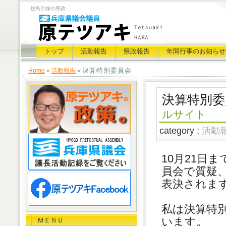
住民目線の県政
トップ
活動報告
県政報告
年間行事のお知らせ
決算特別委員会
Home
»
活動報告
»
決算特別委
ルサイト
category :
活動
10月21日
員会で質疑
表決されま
私は決算特別
います。
ＭＥＮＵ