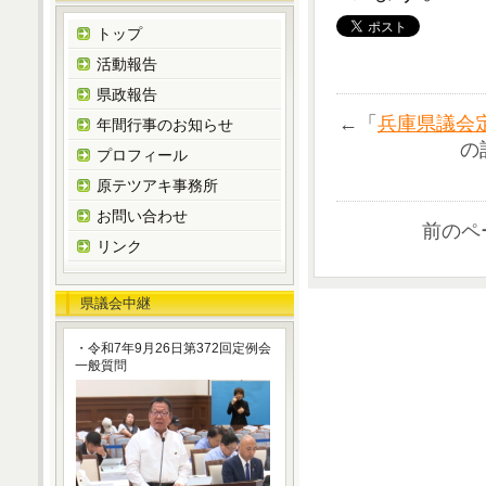
トップ
活動報告
県政報告
←「
兵庫県議会
年間行事のお知らせ
の
プロフィール
原テツアキ事務所
お問い合わせ
前のペ
リンク
県議会中継
・令和7年9月26日第372回定例会
一般質問