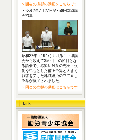
＞開会の挨拶の動画をこちらです
・令和2年7月27日第350回臨時議
会招集
昭和22年（1947）5月第１回県議
会から数えて350回目の節目とな
る議会で、感染症対策の充実・強
化を中心とした補正予算と大きく
影響を受けた地域経済の立て直し
予算が議了されました。
＞閉会の挨拶の動画はこちらです
Link