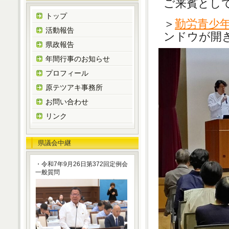
ご来賓として
トップ
＞
勤労青少
活動報告
ンドウが開
県政報告
年間行事のお知らせ
プロフィール
原テツアキ事務所
お問い合わせ
リンク
県議会中継
・令和7年9月26日第372回定例会
一般質問