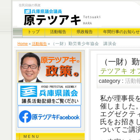
住民目線の県政
トップ
活動報告
県政報告
年間行事のお知らせ
（一財）勤労青少年協会 講演会
Home
»
活動報告
»
（一財）勤
テツアキ オ
category :
活動
私が理事長
催しました。
エグゼクティ
氏をお招き
ついてご講
ＭＥＮＵ