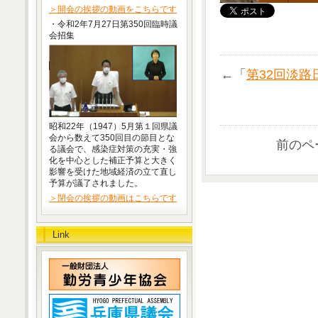
＞開会の挨拶の動画をこちらです
・令和2年7月27日第350回臨時議
会招集
←「
第32回淡
昭和22年（1947）5月第１回県議
会から数えて350回目の節目とな
前のペ
る議会で、感染症対策の充実・強
化を中心とした補正予算と大きく
影響を受けた地域経済の立て直し
予算が議了されました。
＞閉会の挨拶の動画はこちらです
Link