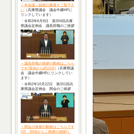
＞本会議→録画の最後をご覧下さ
い
（兵庫県議会 議会中継HPに
リンクしています）
・令和3年6月9日 第354回兵庫
県議会定例会 議長辞職のご挨拶
＞議長辞職の挨拶の動画はこちら
です(冒頭から約10分)
（兵庫県議
会 議会中継HPにリンクしてい
ます）
・令和2年10月22日 第351回兵
庫県議会定例会 閉会のご挨拶
＞閉会の挨拶の動画はこちらです
(25：00頃からご挨拶の場面)）