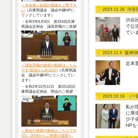
＞本会議→録画の最後をご覧下さ
2023.11.26
渋谷
い
（兵庫県議会 議会中継HPに
リンクしています）
渋谷
・令和3年6月9日 第354回兵庫
で公
県議会定例会 議長辞職のご挨拶
てい
2023.11.5
阪神3
近本
＞議長辞職の挨拶の動画はこちら
です(冒頭から約10分)
（兵庫県議
会 議会中継HPにリンクしてい
ます）
・令和2年10月22日 第351回兵
庫県議会定例会 閉会のご挨拶
2023.10.16
（一
私が
に厚
少子
HP
＞閉会の挨拶の動画はこちらです
(25：00頃からご挨拶の場面)）