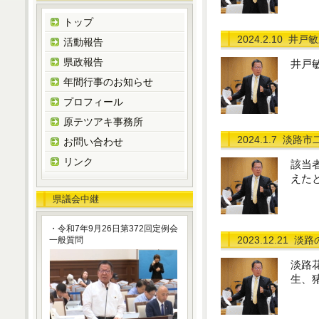
トップ
2024.2.10
井戸敏
活動報告
県政報告
井戸
年間行事のお知らせ
プロフィール
原テツアキ事務所
2024.1.7
淡路市
お問い合わせ
リンク
該当
えた
県議会中継
・令和7年9月26日第372回定例会
2023.12.21
淡路
一般質問
淡路
生、