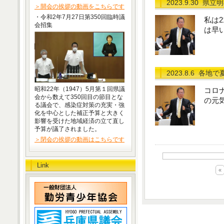
2023.9.30
県立明
＞開会の挨拶の動画をこちらです
・令和2年7月27日第350回臨時議
私は
会招集
は早
2023.8.6
各地で
昭和22年（1947）5月第１回県議
コロ
会から数えて350回目の節目とな
の元
る議会で、感染症対策の充実・強
化を中心とした補正予算と大きく
影響を受けた地域経済の立て直し
予算が議了されました。
＞閉会の挨拶の動画はこちらです
Link
«