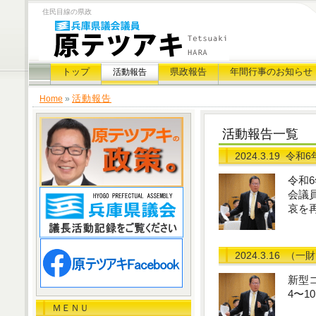
住民目線の県政
トップ
県政報告
年間行事のお知らせ
活動報告
活動報告
Home
»
活動報告一覧
2024.3.19
令和6
令和
会議
哀を
2024.3.16
（一財
新型
4〜
ＭＥＮＵ